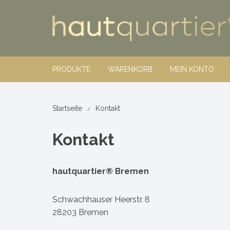
Zum
Inhalt
springen
PRODUKTE
WARENKORB
MEIN KONTO
hautquartier®
Startseite
Kontakt
Dekorative
Kontakt
Rosel Heim
body line
Make-up
nature+sc
Pinsel
hautquartier® Bremen
Wellness
jakob + ma
Schwachhauser Heerstr. 8
28203 Bremen
Nahrungsergänzungsmittel
Vitality