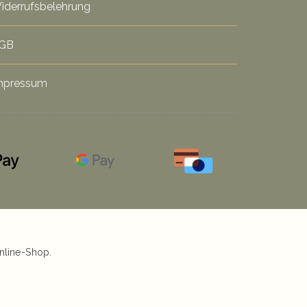
iderrufsbelehrung
GB
mpressum
nline-Shop.