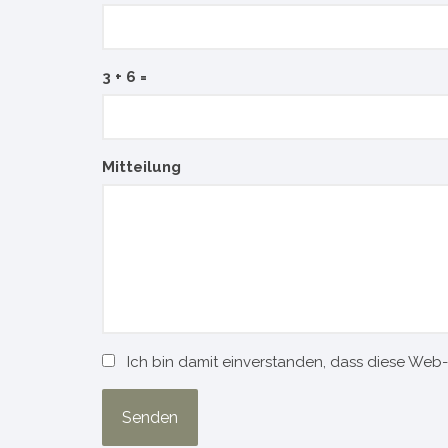
3 + 6 =
Please
Please
Mitteilung
ignore
ignore
this
this
field
field
Ich bin damit einverstanden, dass diese Web
Senden