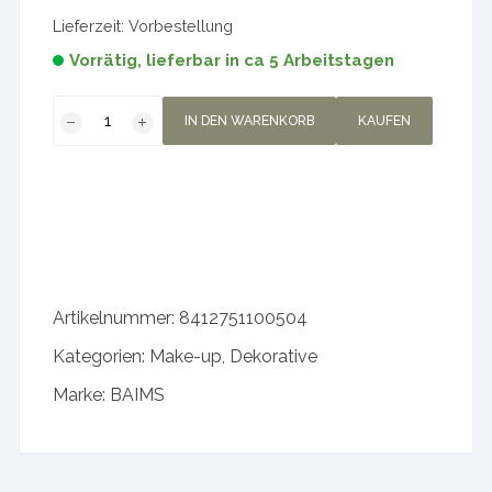
Lieferzeit:
Vorbestellung
Vorrätig, lieferbar in ca 5 Arbeitstagen
Refill
IN DEN WARENKORB
KAUFEN
Satin
Mineral
Blush
20
Peach
Menge
Artikelnummer:
8412751100504
Kategorien:
Make-up
,
Dekorative
Marke:
BAIMS