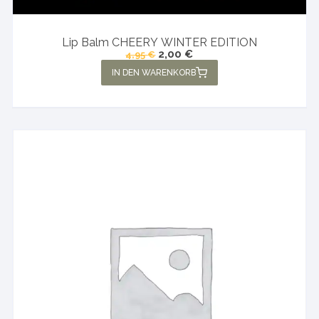
Lip Balm CHEERY WINTER EDITION
Ursprünglicher
Aktueller
2,00
€
4,95
€
Preis
Preis
IN DEN WARENKORB
war:
ist:
4,95 €
2,00 €.