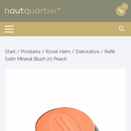
Zum
0
Inhalt
springen
Start
/
Produkte
/
Rosel Heim
/
Dekorative
/ Refill
Satin Mineral Blush 20 Peach