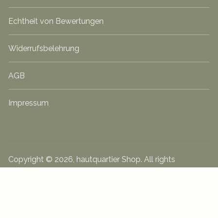
Echtheit von Bewertungen
Widerrufsbelehrung
AGB
Impressum
Copyright © 2026, hautquartier Shop. All rights
reserved. hautquartier by Silke Gohlke Praxis für
gesunde Haut
Alle Preise inkl. der gesetzlichen MwSt.