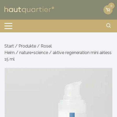
Zum
0
Inhalt
springen
Start
/
Produkte
/
Rosel
Heim
/
nature+science
/ aktive regeneration mini airless
15 ml