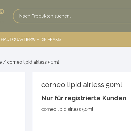
HAUTQUARTIER® – DIE PRAXIS
e
/ corneo lipid airless 50ml
corneo lipid airless 50ml
ience
Nur für registrierte Kunden
corneo lipid airless 50ml
rie