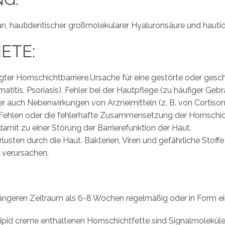
an, hautidentischer großmolekularer Hyaluronsäure und hauti
ETE:
igter Hornschichtbarriere.Ursache für eine gestörte oder gesc
atitis, Psoriasis), Fehler bei der Hautpflege (zu häufiger Ge
r auch Nebenwirkungen von Arzneimitteln (z. B. von Cortiso
 Fehlen oder die fehlerhafte Zusammensetzung der Hornschich
damit zu einer Störung der Barrierefunktion der Haut.
usten durch die Haut. Bakterien, Viren und gefährliche Stoff
 verursachen.
n längeren Zeitraum als 6-8 Wochen regelmäßig oder in Form 
d creme enthaltenen Hornschichtfette sind Signalmoleküle, 