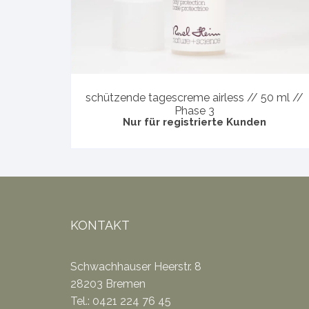
schützende tagescreme airless // 50 ml //
Phase 3
Nur für registrierte Kunden
KONTAKT
Schwachhauser Heerstr. 8
28203 Bremen
Tel.: 0421 224 76 45