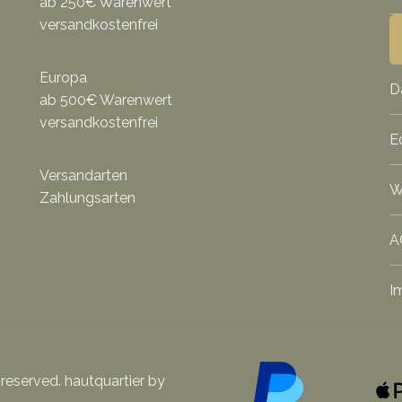
ab 250€ Warenwert
versandkostenfrei
Europa
D
ab 500€ Warenwert
versandkostenfrei
E
Versandarten
W
Zahlungsarten
A
I
 reserved. hautquartier by