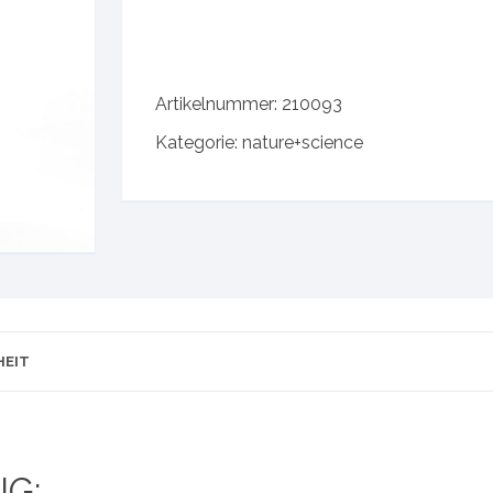
trition
Artikelnummer:
210093
Kategorie:
nature+science
HEIT
G: