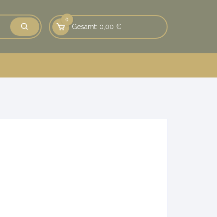
0
Gesamt:
0,00
€