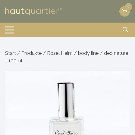
Zum
0
Inhalt
springen
Start
/
Produkte
/
Rosel Heim
/
body line
/ deo nature
1 100ml