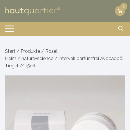
Zum
0
Inhalt
springen
Start
/
Produkte
/
Rosel
Heim
/
nature+science
/ intervall parfümfrei Avocadoöl
Tiegel // 15ml