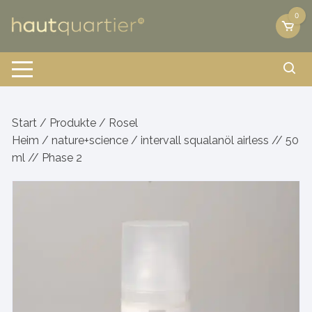
Zum
0
Inhalt
springen
Start
/
Produkte
/
Rosel
Heim
/
nature+science
/ intervall squalanöl airless // 50
ml // Phase 2