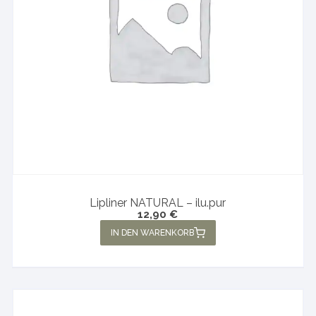
Lipliner NATURAL – ilu.pur
12,90
€
IN DEN WARENKORB