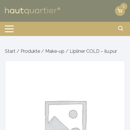
Zum
0
Inhalt
springen
Start
/
Produkte
/
Make-up
/ Lipliner COLD – ilu.pur