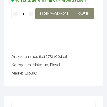
Vorrätig, lieferbar in ca 5 Arbeitstagen
Lipliner
IN DEN WARENKORB
KAUFEN
COLD
-
ilu.pur
Menge
Artikelnummer:
8412751100448
Kategorien:
Make-up
,
Pinsel
Marke:
ilu.pur®