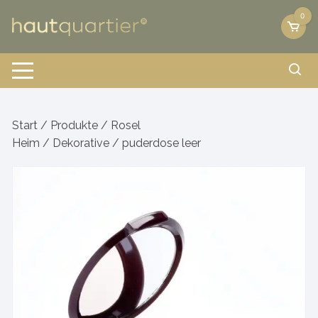
Zum
0
Inhalt
springen
Start
/
Produkte
/
Rosel
Heim
/
Dekorative
/ puderdose leer