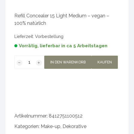
Refill Concealer 15 Light Medium – vegan –
100% natürlich
Lieferzeit:
Vorbestellung
Vorrätig, lieferbar in ca 5 Arbeitstagen
Refill
IN DEN WARENKORB
KAUFEN
Concealer
15
Light
Medium
-
vegan
-
Artikelnummer:
8412751100512
100%
natürlich
Kategorien:
Make-up
,
Dekorative
Menge