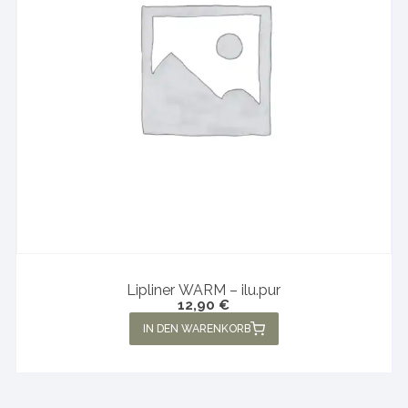
Lipliner WARM – ilu.pur
12,90
€
IN DEN WARENKORB