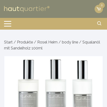
Zum
0
Inhalt
springen
Start
/
Produkte
/
Rosel Heim
/
body line
/ Squalanöl
mit Sandelholz 100ml