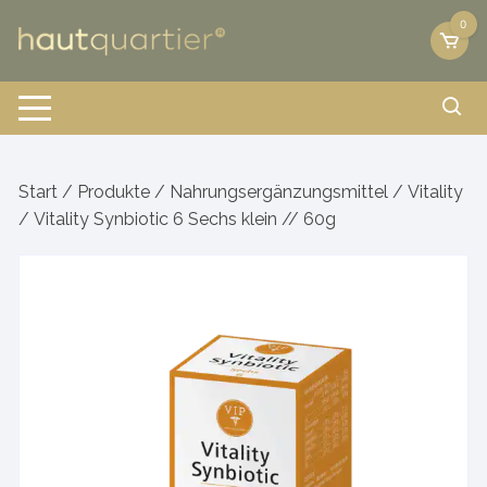
Zum
0
Inhalt
springen
Start
/
Produkte
/
Nahrungsergänzungsmittel
/
Vitality
/ Vitality Synbiotic 6 Sechs klein // 60g