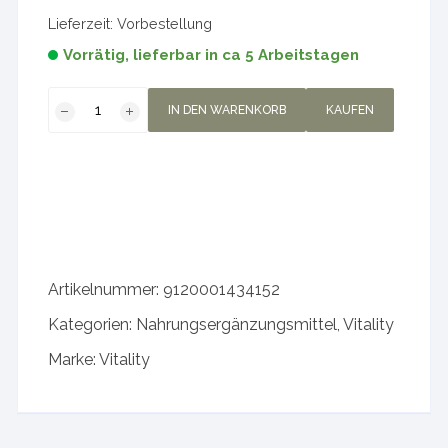
Lieferzeit:
Vorbestellung
Vorrätig, lieferbar in ca 5 Arbeitstagen
Vitality
IN DEN WARENKORB
KAUFEN
Synbiotic
6
Sechs
klein
//
60g
Menge
Artikelnummer:
9120001434152
Kategorien:
Nahrungsergänzungsmittel
,
Vitality
Marke:
Vitality