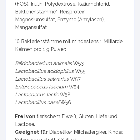
(FOS), Inulin, Polydextrose, Kaliumchlorid,
Bakterienstämme*, Reisprotein,
Magnesiumsulfat, Enzyme (Amylasen),
Mangansulfat
*6 Bakterienstämme mit mindestens 1 Milliarde
Keimen pro 1 g Pulver:
Bifidobacterium animalis
W53
Lactobacillus acidophilus
W55
Lactobacillus salivarius
W57
Enterococcus faecium
W54
Lactococcus lactis
W58
Lactobacillus casei
W56
Frei von
tierischem Eiweiß, Gluten, Hefe und
Lactose.
Geeignet für
Diabetiker, Milchallergiker, Kinder,
Schwangerschaft / Stillzeit.