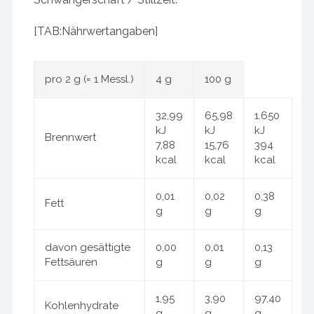
[TAB:Nährwertangaben]
pro 2 g (= 1 Messl.)
4 g
100 g
32,99
65,98
1.650
kJ
kJ
kJ
Brennwert
7,88
15,76
394
kcal
kcal
kcal
0,01
0,02
0,38
Fett
g
g
g
davon gesättigte
0,00
0,01
0,13
Fettsäuren
g
g
g
1,95
3,90
97,40
Kohlenhydrate
g
g
g