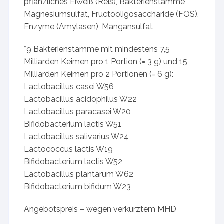
pflanzliches Eiweiß (Reis), Bakterienstämme*,
Magnesiumsulfat, Fructooligosaccharide (FOS),
Enzyme (Amylasen), Mangansulfat
*9 Bakterienstämme mit mindestens 7,5
Milliarden Keimen pro 1 Portion (= 3 g) und 15
Milliarden Keimen pro 2 Portionen (= 6 g):
Lactobacillus casei W56
Lactobacillus acidophilus W22
Lactobacillus paracasei W20
Bifidobacterium lactis W51
Lactobacillus salivarius W24
Lactococcus lactis W19
Bifidobacterium lactis W52
Lactobacillus plantarum W62
Bifidobacterium bifidum W23
Angebotspreis – wegen verkürztem MHD