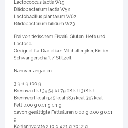
Lactococcus lactis W19
Bifidobacterium lactis W52
Lactobacillus plantarum W62
Bifidobacterium bifidum W23
Frei von tierischem Eiweiß, Gluten, Hefe und
Lactose.
Geeignet für Diabetiker, Milchallergiker, Kinder,
Schwangerschaft / Stillzeit.
Nährwertangaben:
3 g 6 g 100 g
Brennwert kJ 39,54 kJ 79,08 kJ 1318 kJ
Brennwert kcal 9,45 kcal 18,9 kcal 315 kcal
Fett 0,00 g 0,01 g 0,1 g
davon gesättigte Fettsäuren 0,00 g 0,00 g 0,01
g
Kohlenhydrate 2,10 g 4,21 g 70,12 g