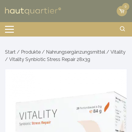
Zum
0
Inhalt
springen
Start
/
Produkte
/
Nahrungsergänzungsmittel
/
Vitality
/ Vitality Synbiotic Stress Repair 28x3g