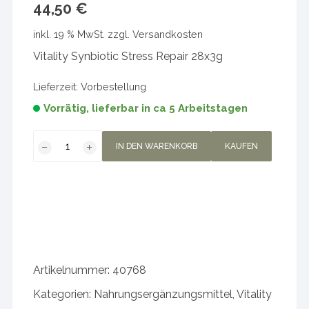
44,50
€
inkl. 19 % MwSt.
zzgl.
Versandkosten
Vitality Synbiotic Stress Repair 28x3g
Lieferzeit:
Vorbestellung
Vorrätig, lieferbar in ca 5 Arbeitstagen
Vitality
IN DEN WARENKORB
KAUFEN
Synbiotic
Stress
Repair
28x3g
Menge
Artikelnummer:
40768
Kategorien:
Nahrungsergänzungsmittel
,
Vitality