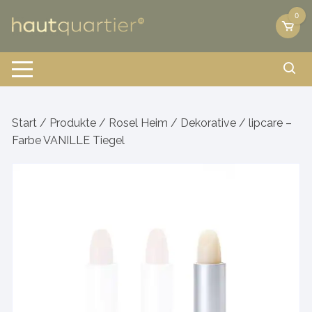
Zum
0
Inhalt
springen
Start
/
Produkte
/
Rosel Heim
/
Dekorative
/ lipcare –
Farbe VANILLE Tiegel