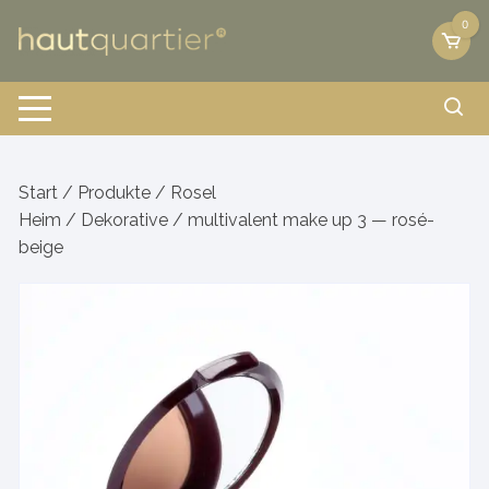
Zum
0
Inhalt
springen
Start
/
Produkte
/
Rosel
Heim
/
Dekorative
/ multivalent make up 3 — rosé-
beige