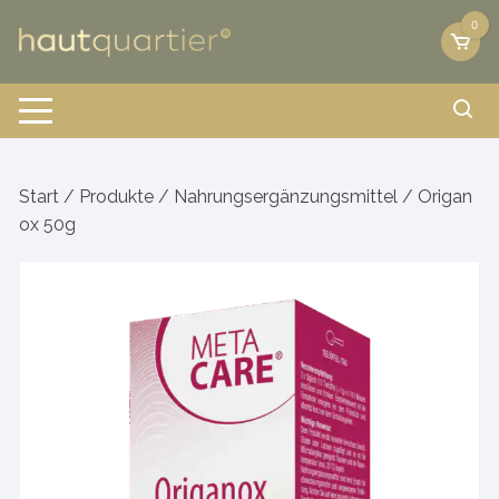
Zum
0
Inhalt
springen
Start
/
Produkte
/
Nahrungsergänzungsmittel
/ Origan
ox 50g