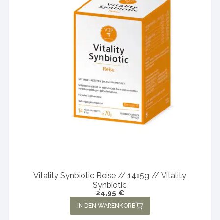
Vitality Synbiotic Reise // 14x5g // Vitality
Synbiotic
24,95
€
IN DEN WARENKORB